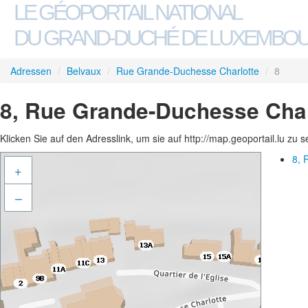
LE GÉOPORTAIL NATIONAL
DU GRAND-DUCHÉ DE LUXEMBO
Adressen
/
Belvaux
/
Rue Grande-Duchesse Charlotte
/
8
8, Rue Grande-Duchesse Char
Klicken Sie auf den Adresslink, um sie auf http://map.geoportail.lu zu 
8, 
+
–