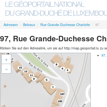
LE GÉOPORTAIL NATIONAL
DU GRAND-DUCHÉ DE LUXEMBO
Adressen
/
Belvaux
/
Rue Grande-Duchesse Charlotte
/
97
97, Rue Grande-Duchesse Cha
Klicken Sie auf den Adresslink, um sie auf http://map.geoportail.lu zu 
97,
+
–