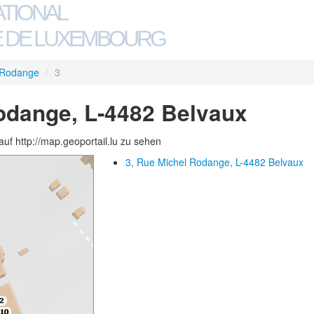
ATIONAL
 DE LUXEMBOURG
 Rodange
/
3
odange, L-4482 Belvaux
auf http://map.geoportail.lu zu sehen
3, Rue Michel Rodange, L-4482 Belvaux