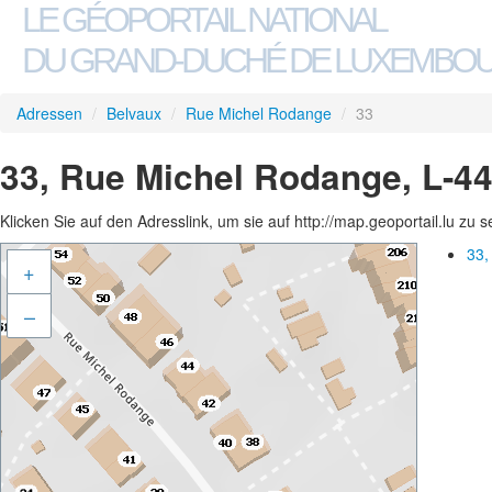
LE GÉOPORTAIL NATIONAL
DU GRAND-DUCHÉ DE LUXEMBO
Adressen
/
Belvaux
/
Rue Michel Rodange
/
33
33, Rue Michel Rodange, L-4
Klicken Sie auf den Adresslink, um sie auf http://map.geoportail.lu zu 
33,
+
–