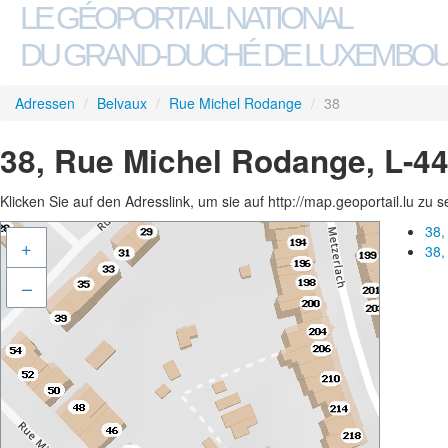
LE GÉOPORTAIL NATIONAL
DU GRAND-DUCHÉ DE LUXEMBO
Adressen
/
Belvaux
/
Rue Michel Rodange
/
38
38, Rue Michel Rodange, L-4
Klicken Sie auf den Adresslink, um sie auf http://map.geoportail.lu zu 
38,
+
38,
–