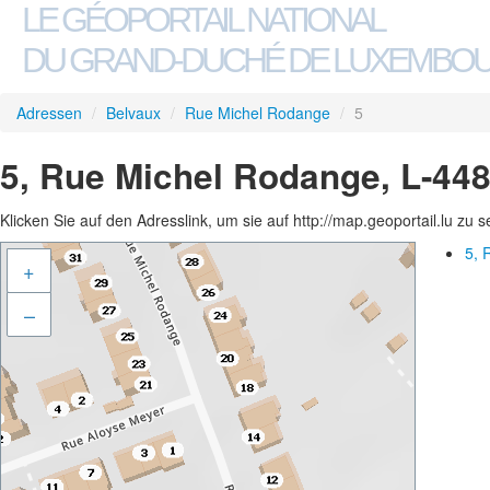
LE GÉOPORTAIL NATIONAL
DU GRAND-DUCHÉ DE LUXEMBO
Adressen
/
Belvaux
/
Rue Michel Rodange
/
5
5, Rue Michel Rodange, L-44
Klicken Sie auf den Adresslink, um sie auf http://map.geoportail.lu zu 
5, 
+
–