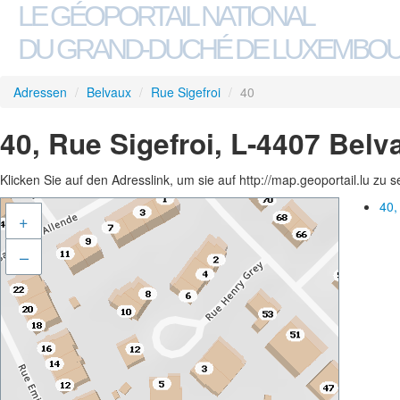
LE GÉOPORTAIL NATIONAL
DU GRAND-DUCHÉ DE LUXEMBO
Adressen
/
Belvaux
/
Rue Sigefroi
/
40
40, Rue Sigefroi, L-4407 Belv
Klicken Sie auf den Adresslink, um sie auf http://map.geoportail.lu zu 
40,
+
–