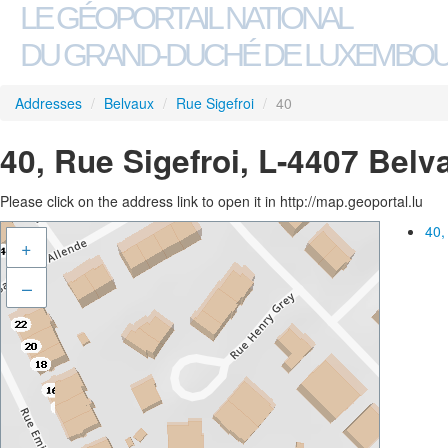
LE GÉOPORTAIL NATIONAL
DU GRAND-DUCHÉ DE LUXEMBO
Addresses
/
Belvaux
/
Rue Sigefroi
/
40
40, Rue Sigefroi, L-4407 Belv
Please click on the address link to open it in http://map.geoportal.lu
40,
+
–