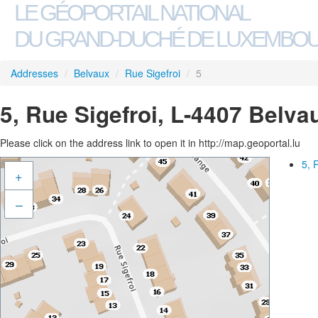
LE GÉOPORTAIL NATIONAL
DU GRAND-DUCHÉ DE LUXEMBO
Addresses
/
Belvaux
/
Rue Sigefroi
/
5
5, Rue Sigefroi, L-4407 Belva
Please click on the address link to open it in http://map.geoportal.lu
5, 
+
–