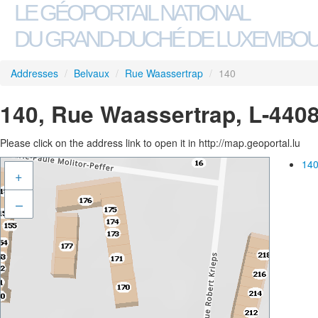
LE GÉOPORTAIL NATIONAL
DU GRAND-DUCHÉ DE LUXEMBO
Addresses
/
Belvaux
/
Rue Waassertrap
/
140
140, Rue Waassertrap, L-440
Please click on the address link to open it in http://map.geoportal.lu
140
+
–