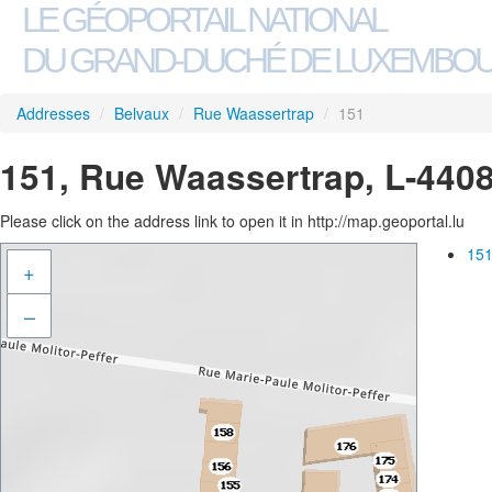
LE GÉOPORTAIL NATIONAL
DU GRAND-DUCHÉ DE LUXEMBO
Addresses
/
Belvaux
/
Rue Waassertrap
/
151
151, Rue Waassertrap, L-440
Please click on the address link to open it in http://map.geoportal.lu
151
+
–