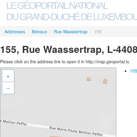
LE GÉOPORTAIL NATIONAL
DU GRAND-DUCHÉ DE LUXEMBO
Addresses
/
Belvaux
/
Rue Waassertrap
/
155
155, Rue Waassertrap, L-440
Please click on the address link to open it in http://map.geoportal.lu
155
+
–