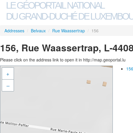
LE GÉOPORTAIL NATIONAL
DU GRAND-DUCHÉ DE LUXEMBO
Addresses
/
Belvaux
/
Rue Waassertrap
/
156
156, Rue Waassertrap, L-440
Please click on the address link to open it in http://map.geoportal.lu
156
+
–