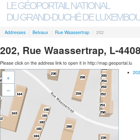
LE GÉOPORTAIL NATIONAL
DU GRAND-DUCHÉ DE LUXEMBO
Addresses
/
Belvaux
/
Rue Waassertrap
/
202
202, Rue Waassertrap, L-440
Please click on the address link to open it in http://map.geoportal.lu
202
+
–