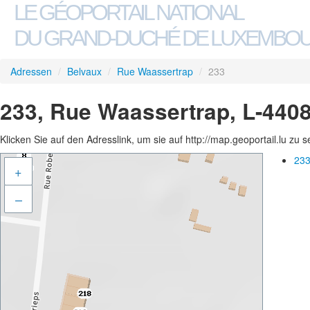
LE GÉOPORTAIL NATIONAL
DU GRAND-DUCHÉ DE LUXEMBO
Adressen
/
Belvaux
/
Rue Waassertrap
/
233
233, Rue Waassertrap, L-440
Klicken Sie auf den Adresslink, um sie auf http://map.geoportail.lu zu 
233
+
–