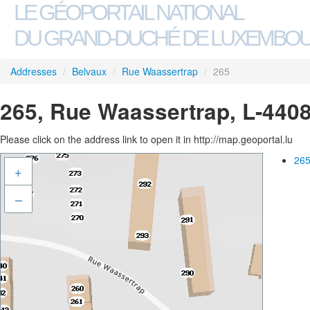
LE GÉOPORTAIL NATIONAL
DU GRAND-DUCHÉ DE LUXEMBO
Addresses
/
Belvaux
/
Rue Waassertrap
/
265
265, Rue Waassertrap, L-440
Please click on the address link to open it in http://map.geoportal.lu
265
+
–