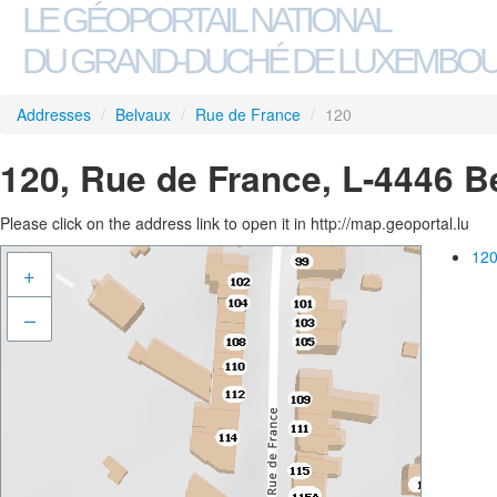
LE GÉOPORTAIL NATIONAL
DU GRAND-DUCHÉ DE LUXEMBO
Addresses
/
Belvaux
/
Rue de France
/
120
120, Rue de France, L-4446 B
Please click on the address link to open it in http://map.geoportal.lu
120
+
–