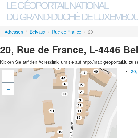
LE GÉOPORTAIL NATIONAL
DU GRAND-DUCHÉ DE LUXEMBO
Adressen
/
Belvaux
/
Rue de France
/
20
20, Rue de France, L-4446 Be
Klicken Sie auf den Adresslink, um sie auf http://map.geoportail.lu zu 
20,
+
–