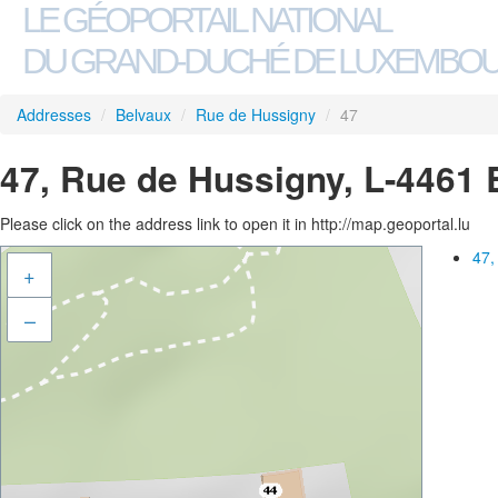
LE GÉOPORTAIL NATIONAL
DU GRAND-DUCHÉ DE LUXEMBO
Addresses
/
Belvaux
/
Rue de Hussigny
/
47
47, Rue de Hussigny, L-4461 
Please click on the address link to open it in http://map.geoportal.lu
47,
+
–