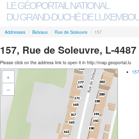
LE GÉOPORTAIL NATIONAL
DU GRAND-DUCHÉ DE LUXEMBO
Addresses
/
Belvaux
/
Rue de Soleuvre
/
157
157, Rue de Soleuvre, L-4487
Please click on the address link to open it in http://map.geoportal.lu
157
+
–