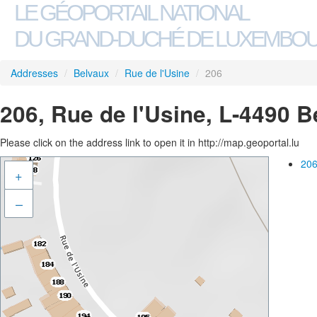
LE GÉOPORTAIL NATIONAL
DU GRAND-DUCHÉ DE LUXEMBO
Addresses
/
Belvaux
/
Rue de l'Usine
/
206
206, Rue de l'Usine, L-4490 
Please click on the address link to open it in http://map.geoportal.lu
206
+
–