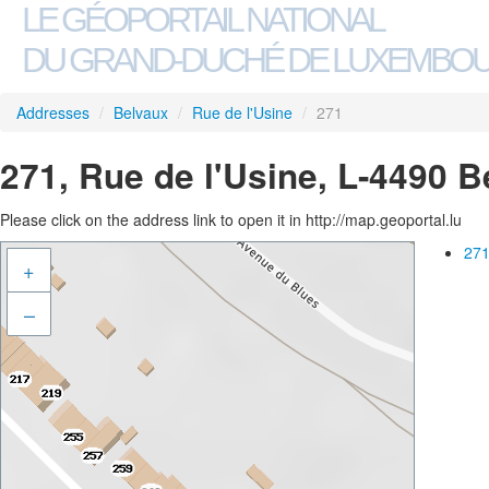
LE GÉOPORTAIL NATIONAL
DU GRAND-DUCHÉ DE LUXEMBO
Addresses
/
Belvaux
/
Rue de l'Usine
/
271
271, Rue de l'Usine, L-4490 
Please click on the address link to open it in http://map.geoportal.lu
271
+
–