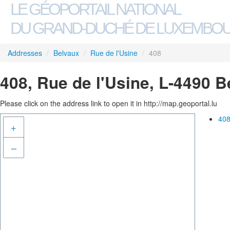
LE GÉOPORTAIL NATIONAL
DU GRAND-DUCHÉ DE LUXEMBO
Addresses
/
Belvaux
/
Rue de l'Usine
/
408
408, Rue de l'Usine, L-4490 
Please click on the address link to open it in http://map.geoportal.lu
408
+
–