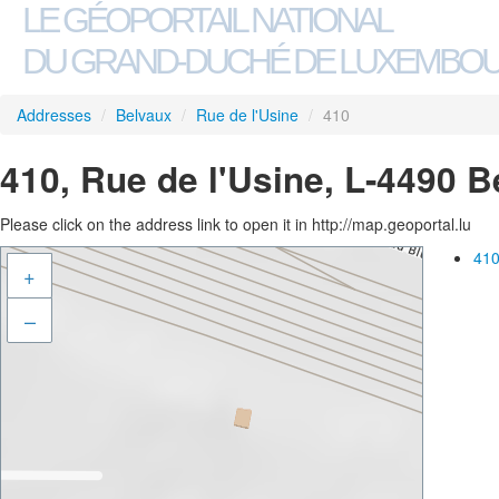
LE GÉOPORTAIL NATIONAL
DU GRAND-DUCHÉ DE LUXEMBO
Addresses
/
Belvaux
/
Rue de l'Usine
/
410
410, Rue de l'Usine, L-4490 
Please click on the address link to open it in http://map.geoportal.lu
410
+
–