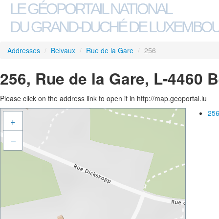
LE GÉOPORTAIL NATIONAL
DU GRAND-DUCHÉ DE LUXEMBO
Addresses
/
Belvaux
/
Rue de la Gare
/
256
256, Rue de la Gare, L-4460 
Please click on the address link to open it in http://map.geoportal.lu
256
+
–