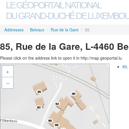
LE GÉOPORTAIL NATIONAL
DU GRAND-DUCHÉ DE LUXEMBO
Addresses
/
Belvaux
/
Rue de la Gare
/
85
85, Rue de la Gare, L-4460 B
Please click on the address link to open it in http://map.geoportal.lu
85,
+
–