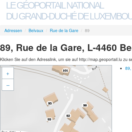
LE GÉOPORTAIL NATIONAL
DU GRAND-DUCHÉ DE LUXEMBO
Adressen
/
Belvaux
/
Rue de la Gare
/
89
89, Rue de la Gare, L-4460 B
Klicken Sie auf den Adresslink, um sie auf http://map.geoportail.lu zu 
89,
+
–