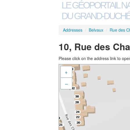
LE GÉOPORTAIL N
DU GRAND-DUCHÉ
Addresses
/
Belvaux
/
Rue des 
10, Rue des Ch
Please click on the address link to open
+
–