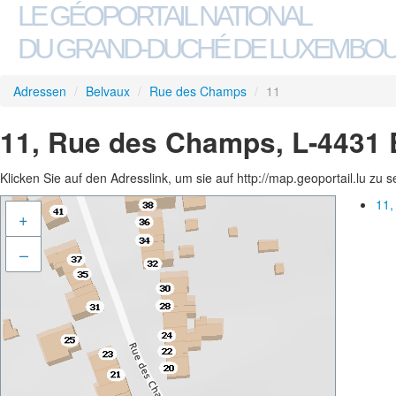
LE GÉOPORTAIL NATIONAL
DU GRAND-DUCHÉ DE LUXEMBO
Adressen
/
Belvaux
/
Rue des Champs
/
11
11, Rue des Champs, L-4431 
Klicken Sie auf den Adresslink, um sie auf http://map.geoportail.lu zu 
11,
+
–