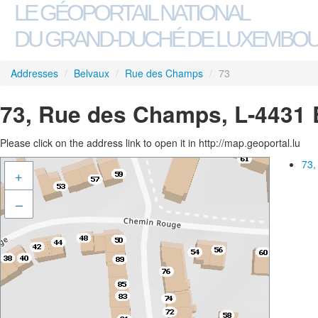
LE GÉOPORTAIL NATIONAL
DU GRAND-DUCHÉ DE LUXEMBO
Addresses
/
Belvaux
/
Rue des Champs
/
73
73, Rue des Champs, L-4431 
Please click on the address link to open it in http://map.geoportal.lu
73,
+
–