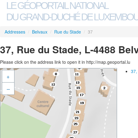
LE GÉOPORTAIL NATIONAL
DU GRAND-DUCHÉ DE LUXEMBO
Addresses
/
Belvaux
/
Rue du Stade
/
37
37, Rue du Stade, L-4488 Bel
Please click on the address link to open it in http://map.geoportal.lu
37,
+
–