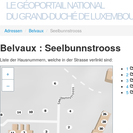
LE GÉOPORTAIL NATIONAL
DU GRAND-DUCHÉ DE LUXEMBO
Adressen
/
Belvaux
/
Seelbunnstrooss
Belvaux : Seelbunnstrooss
Liste der Hausnummern, welche in der Strasse verlinkt sind:
1
+
2
3
–
4
5