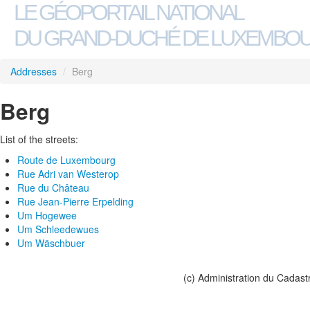
LE GÉOPORTAIL NATIONAL
DU GRAND-DUCHÉ DE LUXEMBO
Addresses
/
Berg
Berg
List of the streets:
Route de Luxembourg
Rue Adri van Westerop
Rue du Château
Rue Jean-Pierre Erpelding
Um Hogewee
Um Schleedewues
Um Wäschbuer
(c) Administration du Cadast