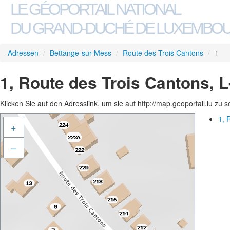
LE GÉOPORTAIL NATIONAL
DU GRAND-DUCHÉ DE LUXEMBO
Adressen
/
Bettange-sur-Mess
/
Route des Trois Cantons
/
1
1, Route des Trois Cantons, 
Klicken Sie auf den Adresslink, um sie auf http://map.geoportail.lu zu 
1, 
+
–