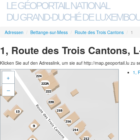
LE GÉOPORTAIL NATIONAL
DU GRAND-DUCHÉ DE LUXEMBO
Adressen
/
Bettange-sur-Mess
/
Route des Trois Cantons
/
1
1, Route des Trois Cantons, 
Klicken Sie auf den Adresslink, um sie auf http://map.geoportail.lu zu 
1, 
+
–