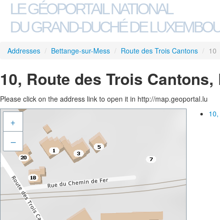
LE GÉOPORTAIL NATIONAL
DU GRAND-DUCHÉ DE LUXEMBO
Addresses
/
Bettange-sur-Mess
/
Route des Trois Cantons
/
10
10, Route des Trois Cantons,
Please click on the address link to open it in http://map.geoportal.lu
10,
+
–