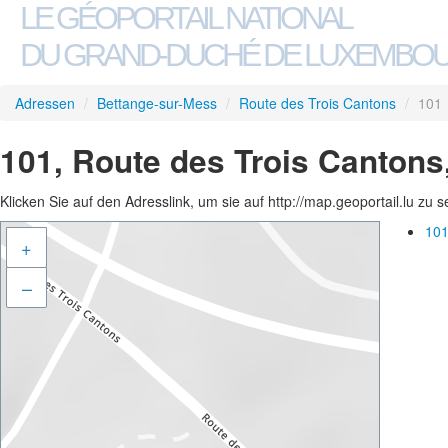
LE GÉOPORTAIL NATIONAL
DU GRAND-DUCHÉ DE LUXEMBO
Adressen
/
Bettange-sur-Mess
/
Route des Trois Cantons
/
101
101, Route des Trois Cantons
Klicken Sie auf den Adresslink, um sie auf http://map.geoportail.lu zu 
101
+
–