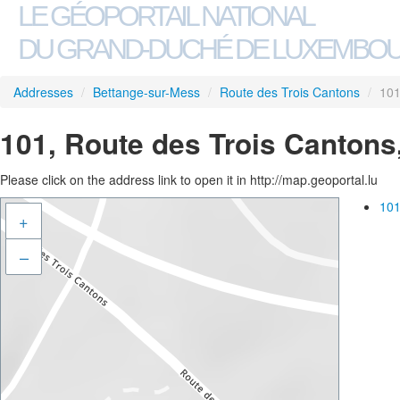
LE GÉOPORTAIL NATIONAL
DU GRAND-DUCHÉ DE LUXEMBO
Addresses
/
Bettange-sur-Mess
/
Route des Trois Cantons
/
10
101, Route des Trois Cantons
Please click on the address link to open it in http://map.geoportal.lu
101
+
–