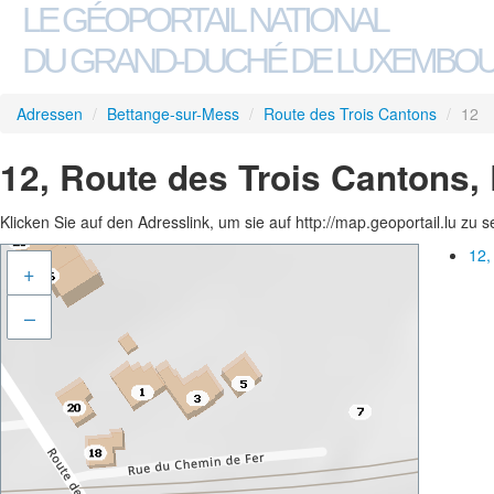
LE GÉOPORTAIL NATIONAL
DU GRAND-DUCHÉ DE LUXEMBO
Adressen
/
Bettange-sur-Mess
/
Route des Trois Cantons
/
12
12, Route des Trois Cantons,
Klicken Sie auf den Adresslink, um sie auf http://map.geoportail.lu zu 
12,
+
–