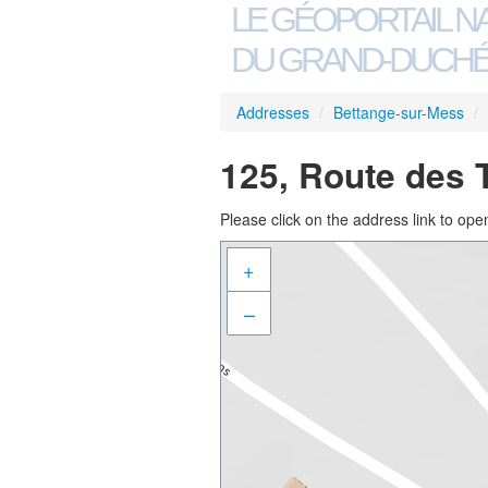
LE GÉOPORTAIL N
DU GRAND-DUCHÉ
Addresses
/
Bettange-sur-Mess
/
125, Route des 
Please click on the address link to open
+
–