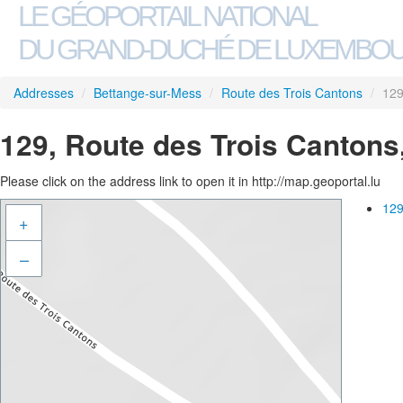
LE GÉOPORTAIL NATIONAL
DU GRAND-DUCHÉ DE LUXEMBO
Addresses
/
Bettange-sur-Mess
/
Route des Trois Cantons
/
12
129, Route des Trois Cantons
Please click on the address link to open it in http://map.geoportal.lu
129
+
–