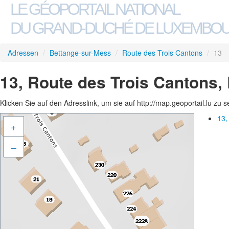
LE GÉOPORTAIL NATIONAL
DU GRAND-DUCHÉ DE LUXEMBO
Adressen
/
Bettange-sur-Mess
/
Route des Trois Cantons
/
13
13, Route des Trois Cantons,
Klicken Sie auf den Adresslink, um sie auf http://map.geoportail.lu zu 
13,
+
–