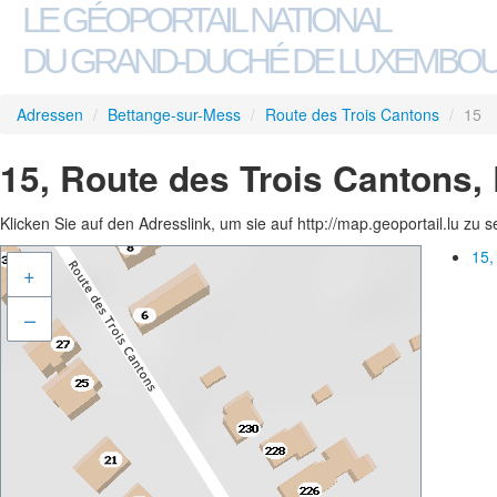
LE GÉOPORTAIL NATIONAL
DU GRAND-DUCHÉ DE LUXEMBO
Adressen
/
Bettange-sur-Mess
/
Route des Trois Cantons
/
15
15, Route des Trois Cantons,
Klicken Sie auf den Adresslink, um sie auf http://map.geoportail.lu zu 
15,
+
–