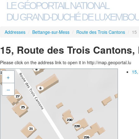
LE GÉOPORTAIL NATIONAL
DU GRAND-DUCHÉ DE LUXEMBO
Addresses
/
Bettange-sur-Mess
/
Route des Trois Cantons
/
15
15, Route des Trois Cantons,
Please click on the address link to open it in http://map.geoportal.lu
15,
+
–