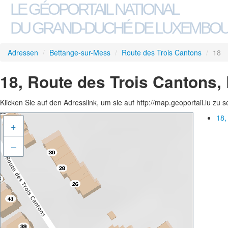
LE GÉOPORTAIL NATIONAL
DU GRAND-DUCHÉ DE LUXEMBO
Adressen
/
Bettange-sur-Mess
/
Route des Trois Cantons
/
18
18, Route des Trois Cantons,
Klicken Sie auf den Adresslink, um sie auf http://map.geoportail.lu zu 
18,
+
–