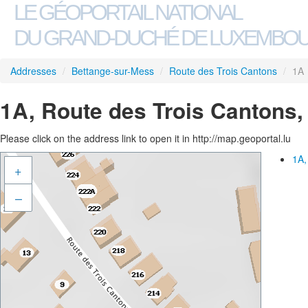
LE GÉOPORTAIL NATIONAL
DU GRAND-DUCHÉ DE LUXEMBO
Addresses
/
Bettange-sur-Mess
/
Route des Trois Cantons
/
1A
1A, Route des Trois Cantons,
Please click on the address link to open it in http://map.geoportal.lu
1A,
+
–