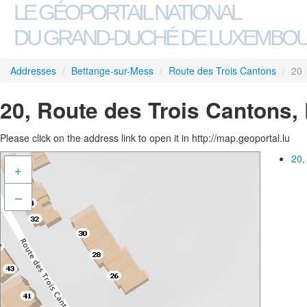
LE GÉOPORTAIL NATIONAL
DU GRAND-DUCHÉ DE LUXEMBO
Addresses
/
Bettange-sur-Mess
/
Route des Trois Cantons
/
20
20, Route des Trois Cantons,
Please click on the address link to open it in http://map.geoportal.lu
20,
+
–