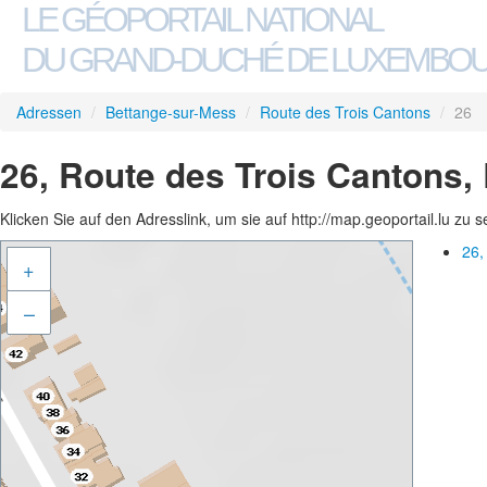
LE GÉOPORTAIL NATIONAL
DU GRAND-DUCHÉ DE LUXEMBO
Adressen
/
Bettange-sur-Mess
/
Route des Trois Cantons
/
26
26, Route des Trois Cantons,
Klicken Sie auf den Adresslink, um sie auf http://map.geoportail.lu zu 
26,
+
–