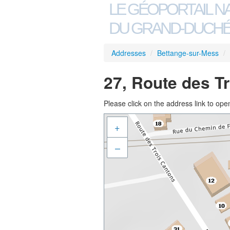
LE GÉOPORTAIL N
DU GRAND-DUCHÉ
Addresses
/
Bettange-sur-Mess
/
27, Route des T
Please click on the address link to open
+
–