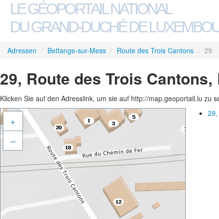
LE GÉOPORTAIL NATIONAL
DU GRAND-DUCHÉ DE LUXEMBO
Adressen
/
Bettange-sur-Mess
/
Route des Trois Cantons
/
29
29, Route des Trois Cantons,
Klicken Sie auf den Adresslink, um sie auf http://map.geoportail.lu zu 
29,
+
–